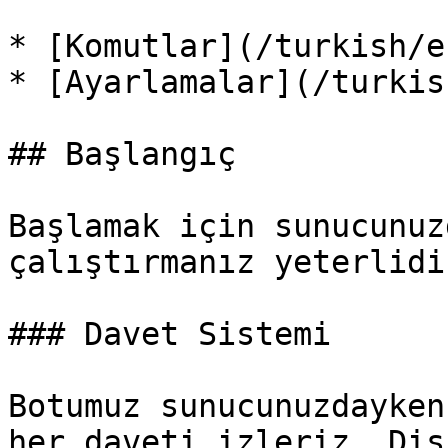
* [Komutlar](/turkish/e
* [Ayarlamalar](/turkis
## Başlangıç

Başlamak için sunucunuz
çalıştırmanız yeterlidir
### Davet Sistemi

Botumuz sunucunuzdayken
her daveti izleriz. Dis